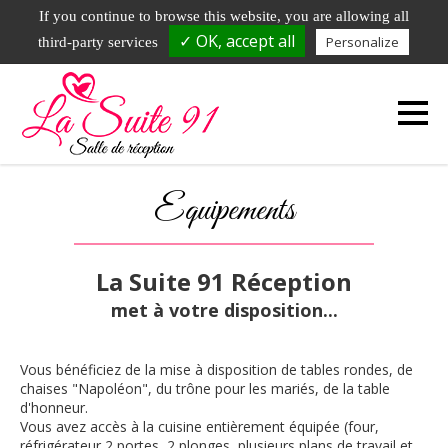
DEMANDE DE RAPPEL
01.79.72.73.23
If you continue to browse this website, you are allowing all
✓ OK, accept all
Personalize
third-party services
51 avenue de l'Hurepoix - 91700 Fleury Merogis
Equipements
La Suite 91 Réception
met à votre disposition...
Vous bénéficiez de la mise à disposition de tables rondes, de
chaises "Napoléon", du trône pour les mariés, de la table
d'honneur.
Vous avez accès à la cuisine entièrement équipée (four,
réfrigérateur 2 portes, 2 plonges, plusieurs plans de travail et