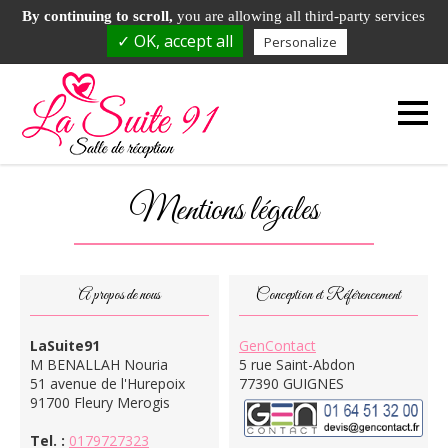
DEMANDE DE RAPPEL
01.79.72.73.23
By continuing to scroll,
you are allowing all third-party services
✓ OK, accept all
Personalize
51 avenue de l'Hurepoix - 91700 Fleury Merogis
Mentions légales
A propos de nous
Conception et Référencement
LaSuite91
GenContact
M BENALLAH Nouria
5 rue Saint-Abdon
51 avenue de l'Hurepoix
77390 GUIGNES
91700 Fleury Merogis
Tel. :
0179727323